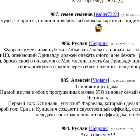
Хью Торфельдт ;Ю.С.Д.;
987
.
семён семенов
[
istoler7323
]
(21.04.2020 21
, чудеса творятся , стадион повернулся боком на картинке , видим
986
.
Руслан
[
Перрин
]
(11.04.2020 18:14)
Фаррелл имеет право убежать/обыграть/сделать точный пас, э
т ЦЗ, опекающий Эривалду, должен опекать оного, а не бежать 
, бросая своего опекаемого. Мое мнение, пусть бы Эривалду при
своих опекунов и забил через себя в падении - ваще воп
985
.
Алексей
[
Violans
]
(22.03.2020 18:09)
О влиянии рэндома.
На мой взгляд в обоих пропущенных мячам УЮ виноват самый 
Эспиналь.
Первый гол: Эспиналь "упустил" Фаррелла, который сделал 
рой гол: Срна и Кунцевич создают искусственный оффсайд, оста
передачи часто заканчиваются оффсайдом, но Эс
984
.
Руслан
[
Перрин
]
(07.03.2020 13:28)
Ага, голосуем!!!