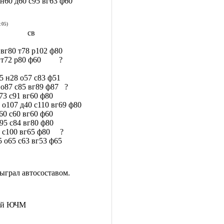
60 д60 с95 вг63 ф60
:05)
л св
0 т78 р102 ф80
2 р80 ф60 ?
 о57 с83 ф51
 с85 вг89 ф87 ?
1 вг60 ф80
7 д40 с110 вг69 ф80
60 вг60 ф60
4 вг80 ф80
0 вг65 ф80 ?
5 с63 вг53 ф65
сыграл автосоставом.
щий ЮЧМ