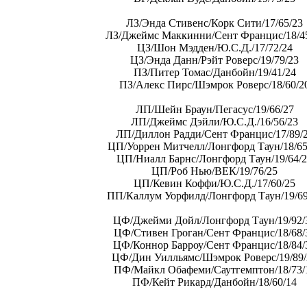
ЛЗ/Энда Стивенс/Корк Сити/17/65/23
ЛЗ/Джеймс Маккинни/Сент Францис/18/4
ЦЗ/Шон Мэдден/Ю.С.Д./17/72/24
ЦЗ/Энда Данн/Рэйт Роверс/19/79/23
ПЗ/Питер Томас/Данбойн/19/41/24
ПЗ/Алекс Пирс/Шэмрок Роверс/18/60/2
ЛП/Шейн Браун/Пегасус/19/66/27
ЛП/Джеймс Дэйли/Ю.С.Д./16/56/23
ЛП/Диллон Радди/Сент Францис/17/89/
ЦП/Уоррен Митчелл/Лонгфорд Таун/18/65
ЦП/Ниалл Барнс/Лонгфорд Таун/19/64/
ЦП/Роб Нью/ВЕК/19/76/25
ЦП/Кевин Коффи/Ю.С.Д./17/60/25
ПП/Каллум Уорфилд/Лонгфорд Таун/19/69
ЦФ/Джейми Дойл/Лонгфорд Таун/19/92/
ЦФ/Стивен Гроган/Сент Францис/18/68/
ЦФ/Коннор Барроу/Сент Францис/18/84/
ЦФ/Дин Уилльямс/Шэмрок Роверс/19/89/
ПФ/Майкл Обафеми/Саутгемптон/18/73/
ПФ/Кейт Рикард/Данбойн/18/60/14