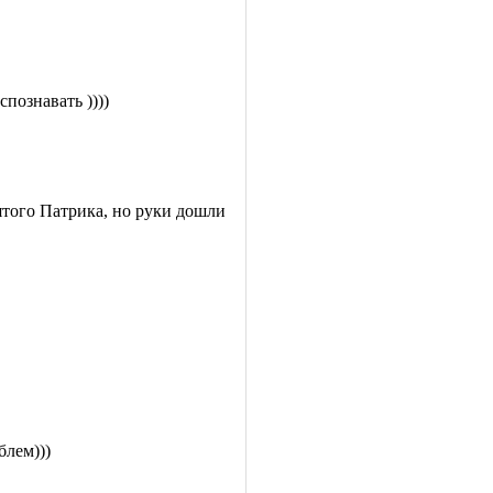
познавать ))))
вятого Патрика, но руки дошли
блем)))