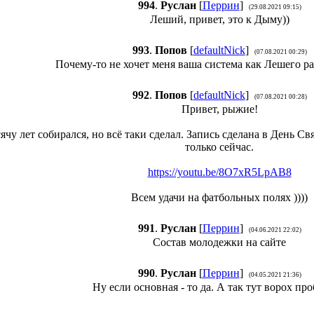
994
.
Руслан
[
Перрин
]
(29.08.2021 09:15)
Леший, привет, это к Дыму))
993
.
Попов
[
defaultNick
]
(07.08.2021 00:29)
Почему-то не хочет меня ваша система как Лешего рас
992
.
Попов
[
defaultNick
]
(07.08.2021 00:28)
Привет, рыжие!
ячу лет собирался, но всё таки сделал. Запись сделана в День С
только сейчас.
https://youtu.be/8O7xR5LpAB8
Всем удачи на фатбольных полях ))))
991
.
Руслан
[
Перрин
]
(04.06.2021 22:02)
Состав молодежки на сайте
990
.
Руслан
[
Перрин
]
(04.05.2021 21:36)
Ну если основная - то да. А так тут ворох про