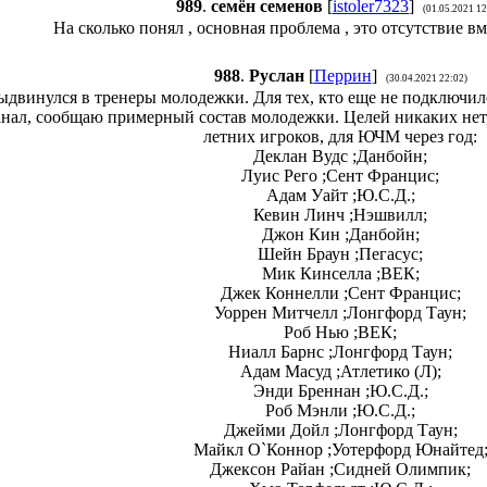
989
.
семён семенов
[
istoler7323
]
(01.05.2021 12
На сколько понял , основная проблема , это отсутствие в
988
.
Руслан
[
Перрин
]
(30.04.2021 22:02)
ыдвинулся в тренеры молодежки. Для тех, кто еще не подключил
анал, сообщаю примерный состав молодежки. Целей никаких нет,
летних игроков, для ЮЧМ через год:
Деклан Вудс ;Данбойн;
Луис Рего ;Сент Францис;
Адам Уайт ;Ю.С.Д.;
Кевин Линч ;Нэшвилл;
Джон Кин ;Данбойн;
Шейн Браун ;Пегасус;
Мик Кинселла ;ВЕК;
Джек Коннелли ;Сент Францис;
Уоррен Митчелл ;Лонгфорд Таун;
Роб Нью ;ВЕК;
Ниалл Барнс ;Лонгфорд Таун;
Адам Масуд ;Атлетико (Л);
Энди Бреннан ;Ю.С.Д.;
Роб Мэнли ;Ю.С.Д.;
Джейми Дойл ;Лонгфорд Таун;
Майкл О`Коннор ;Уотерфорд Юнайтед
Джексон Райан ;Сидней Олимпик;