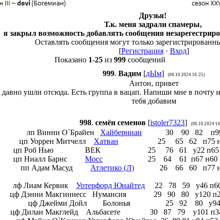
Друзья!
Т.к. меня задрали спамеры,
я закрыл возможность добавлять сообщения незарегестрир
Оставлять сообщения могут только зарегистрированн
[
Регистрация
·
Вход
]
Показано
1
-
25
из
999
сообщений
999
.
Вадим
[
дЫм
]
(06.10.2024 16:25)
Антон, привет
давно ушли отсюда. Есть группа в вацап. Напиши мне в почту 
тебя добавим
998
.
семён семенов
[
istoler7323
]
(06.10.2024 14
лп Винни О`Брайен
Хайберниан
30 90 82 п99 н6
цп Уоррен Митчелл
Хатван
25 65 62 п75 н54 о7
цп Роб Нью ВЕК 25 76 61 у22 п65 н62 о41
цп Ниалл Барнс
Мосс
25 64 61 п67 н60 о73
пп Адам Масуд
Атлетико (Л)
26 66 60 п77 н81 о
лф Лиам Кервик
Уотерфорд Юнайтед
22 78 59 у46 п60 н
цф Дэнни Макгиннесс Нумансия 29 90 80 у120 п21 н
цф Джейми Дойл Болонья 25 92 80 у94 д93
цф Дилан Макглейд Альбасете 30 87 79 у101 п34 д1