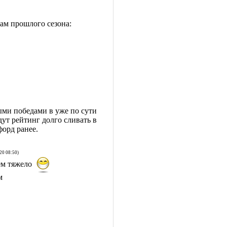
ам прошлого сезона:
ми победами в уже по сути
ут рейтинг долго сливать в
орд ранее.
20 08:50)
ем тяжело
м