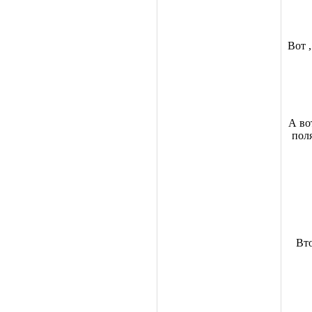
Вот 
А во
поля
Вто