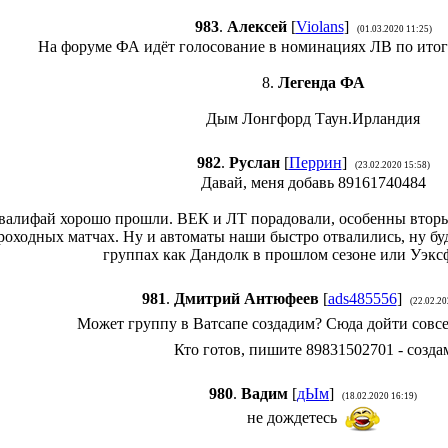
983
.
Алексей
[
Violans
]
(01.03.2020 11:25)
На форуме ФА идёт голосование в номинациях ЛВ по итог
8.
Легенда ФА
Дым Лонгфорд Таун.Ирландия
982
.
Руслан
[
Перрин
]
(23.02.2020 15:58)
Давай, меня добавь 89161740484
валифай хорошо прошли. ВЕК и ЛТ порадовали, особенны вторы
роходных матчах. Ну и автоматы наши быстро отвалились, ну буд
группах как Дандолк в прошлом сезоне или Уэксф
981
.
Дмитрий Антюфеев
[
ads485556
]
(22.02.20
Может группу в Ватсапе создадим? Сюда дойти совс
Кто готов, пишите 89831502701 - созда
980
.
Вадим
[
дЫм
]
(18.02.2020 16:19)
не дождетесь