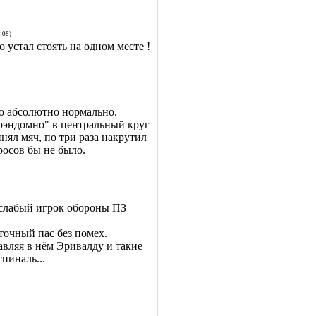
:08)
о устал стоять на одном месте !
то абсолютно нормально.
"рэндомно" в центральный круг
нял мяч, по три раза накрутил
росов бы не было.
слабый игрок обороны ПЗ
точный пас без помех.
вляя в нём Эривалду и такие
пиналь...