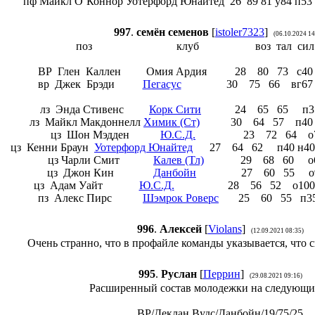
пф Майкл О`Коннор Уотерфорд Юнайтед 26 89 81 у84 п53 н
997
.
семён семенов
[
istoler7323
]
(06.10.2024 14
поз клуб воз тал си
ВР Глен Каллен Омия Ардия 28 80 73 с40 вг8
вр Джек Брэди
Пегасус
30 75 66 вг67 т7
лз Энда Стивенс
Корк Сити
24 65 65 п35 н28
лз Майкл Макдоннелл
Химик (Ст)
30 64 57 п40 о87
цз Шон Мэдден
Ю.С.Д.
23 72 64 о73 с9
цз Кенни Браун
Уотерфорд Юнайтед
27 64 62 п40 н40 о10
цз Чарли Смит
Калев (Тл)
29 68 60 о60 с
цз Джон Кин
Данбойн
27 60 55 о95 с8
цз Адам Уайт
Ю.С.Д.
28 56 52 о100 с10
пз Алекс Пирс
Шэмрок Роверс
25 60 55 п35 о6
996
.
Алексей
[
Violans
]
(12.09.2021 08:35)
Очень странно, что в профайле команды указывается, что 
995
.
Руслан
[
Перрин
]
(29.08.2021 09:16)
Расширенный состав молодежки на следую
ВР/Деклан Вудс/Данбойн/19/75/25