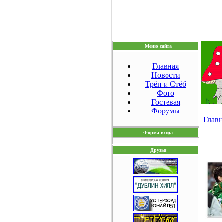
Меню сайта
Главная
Новости
Трёп и Стёб
Фото
Гостевая
Форумы
Глав
Форма входа
Друзья