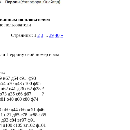
ованным пользователям
ые пользователи
Страницы:
1
2
3
...
39
40
»
или Перрину свой номер и мы
:05)
7 д54 с91 ф93
0 д43 с100 ф95
 д26 с62 ф28 ?
 д35 с66 ф67 ?
40 д60 с80 ф74
60 д44 с66 вг51 ф46
21 д65 с78 вг88 ф85
 с84 вг97 ф91
00 с105 вг102 ф101